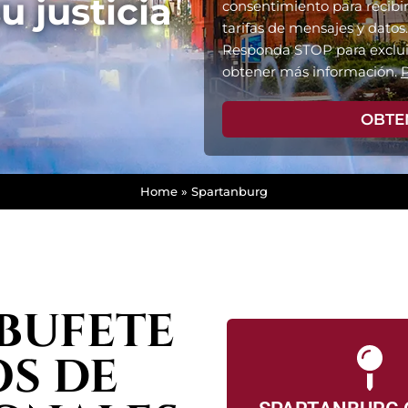
u justicia
consentimiento para recibi
tarifas de mensajes y datos.
Responda STOP para exclui
obtener más información.
P
OBTE
Home
»
Spartanburg
BUFETE
S DE