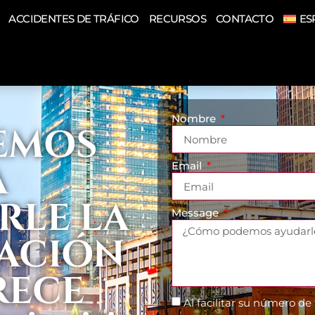
ACCIDENTES DE TRÁFICO
RECURSOS
CONTACTO
ES
Nombre
EMOS
A
Email
RLE LA
Message
ACIÓN
RECE
Al facilitar su número de