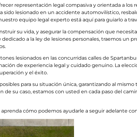
er representación legal compasiva y orientada a los re
ha sido lesionado en un accidente automovilístico, resbaló
uestro equipo legal experto está aquí para guiarlo a trav
onstruir su vida, y asegurar la compensación que necesita
edicado a la ley de lesiones personales, traemos un pro
os.
tones lesionados en las concurridas calles de Spartanbu
ción de experiencia legal y cuidado genuino. La elecci
peración y el éxito.
posibles para su situación única, garantizando al mismo
ión de su caso, estamos con usted en cada paso del camin
 y aprenda cómo podemos ayudarle a seguir adelante con