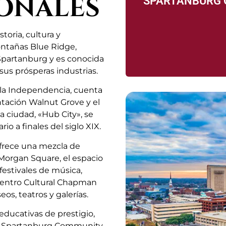
SONALES
SPARTANBURG 
toria, cultura y
ontañas Blue Ridge,
Spartanburg y es conocida
sus prósperas industrias.
 la Independencia, cuenta
tación Walnut Grove y el
 ciudad, «Hub City», se
o a finales del siglo XIX.
frece una mezcla de
. Morgan Square, el espacio
festivales de música,
 Centro Cultural Chapman
eos, teatros y galerías.
educativas de prestigio,
 el Spartanburg Community