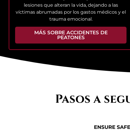
lesiones que alteran la vida, dejando a las
víctimas abrumadas por los gastos médicos y el
trauma emocional.
MÁS SOBRE ACCIDENTES DE
PEATONES
Pasos a seg