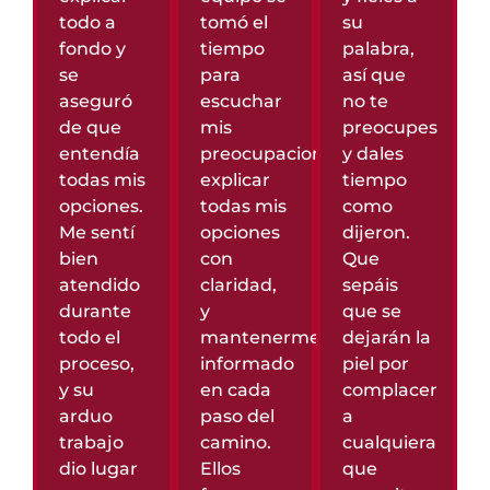
todo a
tomó el
su
fondo y
tiempo
palabra,
se
para
así que
aseguró
escuchar
no te
de que
mis
preocupes
entendía
preocupaciones,
y dales
todas mis
explicar
tiempo
opciones.
todas mis
como
Me sentí
opciones
dijeron.
bien
con
Que
atendido
claridad,
sepáis
durante
y
que se
todo el
mantenerme
dejarán la
proceso,
informado
piel por
y su
en cada
complacer
arduo
paso del
a
trabajo
camino.
cualquiera
dio lugar
Ellos
que