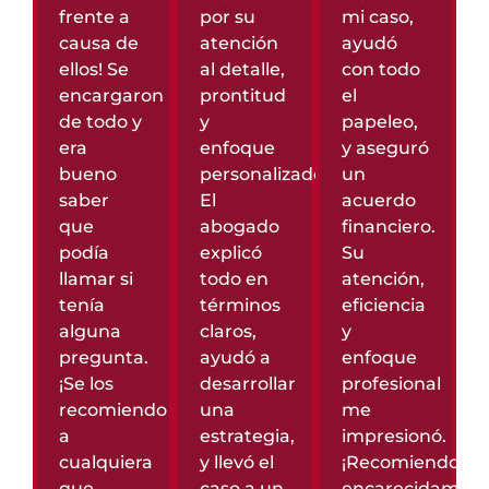
frente a
por su
mi caso,
causa de
atención
ayudó
ellos! Se
al detalle,
con todo
encargaron
prontitud
el
de todo y
y
papeleo,
era
enfoque
y aseguró
bueno
personalizado.
un
saber
El
acuerdo
que
abogado
financiero.
podía
explicó
Su
llamar si
todo en
atención,
tenía
términos
eficiencia
alguna
claros,
y
pregunta.
ayudó a
enfoque
¡Se los
desarrollar
profesional
recomiendo
una
me
a
estrategia,
impresionó.
cualquiera
y llevó el
¡Recomiendo
que
caso a un
encarecidamen