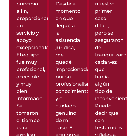
principio
Desde el
nuestro
a fin,
momento
primer
proporcionaron
en que
caso
un
llegué a
difícil,
servicio y
la
pero se
apoyo
asistencia
aseguraron
excepcionales.
jurídica,
de
El equipo
me
tranquilizarnos
fue muy
quedé
cada vez
profesional,
impresionado
que
accesible
por su
había
y muy
profesionalismo,
algún
bien
conocimiento,
tipo de
informado.
y el
inconveniente.
Se
cuidado
Puedo
tomaron
genuino
decir que
el tiempo
de mi
son
para
caso. El
testarudos
explicar
equipo se
y fieles a