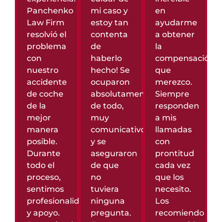
Panchenko
mi caso y
en
Law Firm
estoy tan
ayudarme
resolvió el
contenta
a obtener
problema
de
la
con
haberlo
compensación
nuestro
hecho! Se
que
accidente
ocuparon
merezco.
de coche
absolutamente
Siempre
de la
de todo,
responden
mejor
muy
a mis
manera
comunicativos
llamadas
posible.
y se
con
Durante
aseguraron
prontitud
todo el
de que
cada vez
proceso,
no
que los
sentimos
tuviera
necesito.
profesionalidad
ninguna
Los
y apoyo.
pregunta.
recomiendo