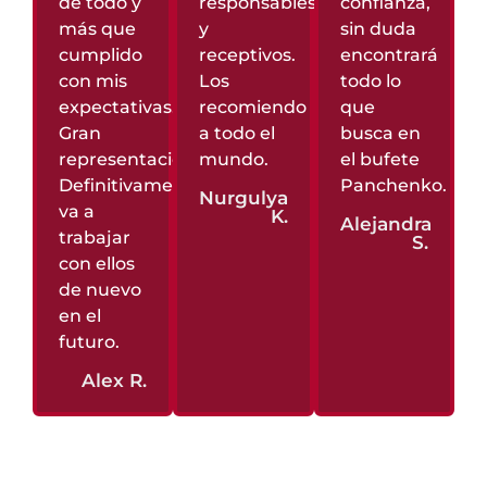
de todo y
responsables
confianza,
más que
y
sin duda
cumplido
receptivos.
encontrará
con mis
Los
todo lo
expectativas.
recomiendo
que
Gran
a todo el
busca en
representación.
mundo.
el bufete
Definitivamente
Panchenko.
Nurgulya
va a
K.
Alejandra
trabajar
S.
con ellos
de nuevo
en el
futuro.
Alex R.