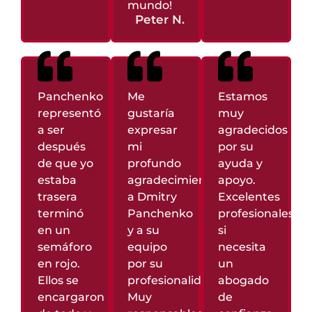
mundo!
Peter N.
Panchenko
Me
Estamos
representó
gustaría
muy
a ser
expresar
agradecidos
después
mi
por su
de que yo
profundo
ayuda y
estaba
agradecimiento
apoyo.
trasera
a Dmitry
Excelentes
terminó
Panchenko
profesionales,
en un
y a su
si
semáforo
equipo
necesita
en rojo.
por su
un
Ellos se
profesionalidad.
abogado
encargaron
Muy
de