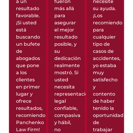
a un
fueron
necesite
resultado
más allá
su ayuda.
favorable.
para
¡Los
¡Si usted
asegurar
recomiendo
está
el mejor
para
buscando
resultado
cualquier
un bufete
posible, y
tipo de
de
su
casos de
abogados
dedicación
accidentes,
que pone
realmente
yo estaba
a los
mostró. Si
muy
clientes
usted
satisfecho
en primer
necesita
y
lugar y
representación
contento
ofrece
legal
de haber
resultados,
confiable,
tenido la
recomiendo
compasiva
oportunidad
Panchenko
y hábil,
de
Law Firm!
no
trabajar