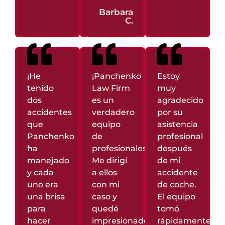
Barbara
C.
¡He
¡Panchenko
Estoy
tenido
Law Firm
muy
dos
es un
agradecido
accidentes
verdadero
por su
que
equipo
asistencia
Panchenko
de
profesional
ha
profesionales!
después
manejado
Me dirigí
de mi
y cada
a ellos
accidente
uno era
con mi
de coche.
una brisa
caso y
El equipo
para
quedé
tomó
hacer
impresionado
rápidamente