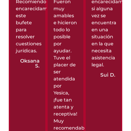
Recomiendo
Fueron
encarecidamen
encarecidamente
muy
si alguna
este
amables
vez se
bufete
e hicieron
encuentra
para
todo lo
en una
resolver
posible
situación
cuestiones
por
en la que
jurídicas.
ayudar.
necesita
Tuve el
asistencia
Oksana
placer de
legal.
S.
ser
Sui D.
atendida
por
Yesica,
¡fue tan
atenta y
receptiva!
Muy
recomendable.