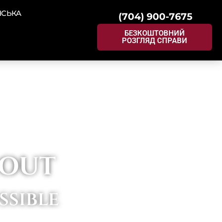
НСЬКА
(704) 900-7675
БЕЗКОШТОВНИЙ
РОЗГЛЯД СПРАВИ
 OUT
ssible