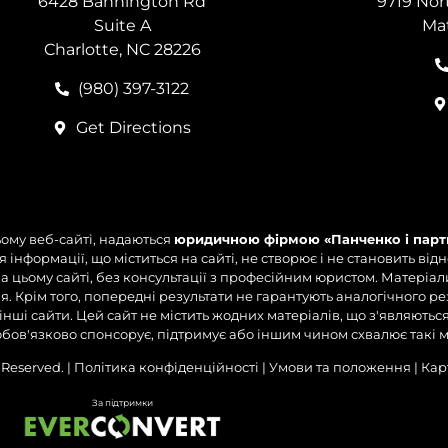
6428 Bannington Rd
9719 Nor
Suite A
Ma
Charlotte, NC 28226
(980) 397-3122
Get Directions
му веб-сайті, надаються
юридичною фірмою «Панченко і парт
інформації, що міститься на сайті, не створює і не становить від
на цьому сайті, без консультації з професійним юристом. Матеріал
 Крім того, попередні результати не гарантують аналогічного рез
інші сайти. Цей сайт не містить жодних матеріалів, що з'являютьс
бов'язково спонсорує, підтримує або іншим чином схвалює такі ма
s Reserved. |
Політика конфіденційності
|
Умови та положення
|
Кар
За підтримки