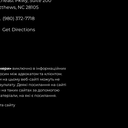
theast Pkwy, Suite 200
tthews, NC 28105
(980) 372-7718
Get Directions
нери»
виключно в інформаційних
носин між адвокатом та клієнтом.
и на цьому веб-сайті можуть не
ультату. Деякі посилання на сайті
я на таких сайтах за допомогою
теріали, на які є посилання.
та сайту