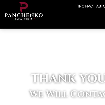
ПРО НАС
АВТ
THANK YOU
We Will Contac