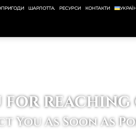
ОПРИГОДИ
ШАРЛОТТА.
РЕСУРСИ
КОНТАКТИ
УКРАЇ
 FOR REACHING
t You As Soon As Po