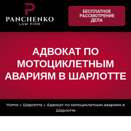
БЕСПЛАТНОЕ
РАССМОТРЕНИЕ
ДЕЛА
АДВОКАТ ПО
МОТОЦИКЛЕТНЫМ
АВАРИЯМ В ШАРЛОТТЕ
Home
»
Шарлотта
»
Адвокат по мотоциклетным авариям в
Шарлотте